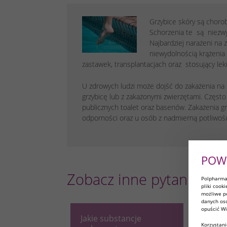
Grzybice skóry są choro
Schorzenia te są niezwyk
Najbardziej narażeni na 
niewydolnością krążenia
zastawek, transplantacjach oraz stosujący le
U zdrowych ludzi może dojść do zakażenia na
grzybicę lub z zakażonymi zwierzętami. Często
publicznych toalet oraz basenów. Zakażenia g
odporności oraz u osób z nadmierną potliwośc
POW
Zobacz inne pytania
Polpharma 
pliki cook
możliwe po
danych oso
opuścić Wi
Jakie substancje
Jak lec
Korzystani