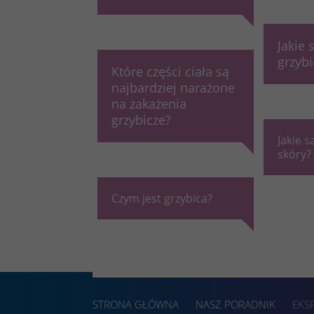
Jakie 
grzybi
Które części ciała są
najbardziej narażone
na zakażenia
grzybicze?
Jakie s
skóry?
Czym jest grzybica?
STRONA GŁÓWNA
NASZ PORADNIK
EKS