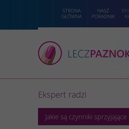
STRONA
NASZ
EK
GŁÓWNA
PORADNIK
R
Ekspert radzi
Jakie są czynniki sprzyjając