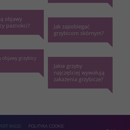
są objawy
cy paznokci?
Jak zapobiegać
grzybicom skórnym?
ą objawy grzybicy
Jakie grzyby
najczęściej wywołują
zakażenia grzybicze?
PERT RADZI
POLITYKA COOKIE