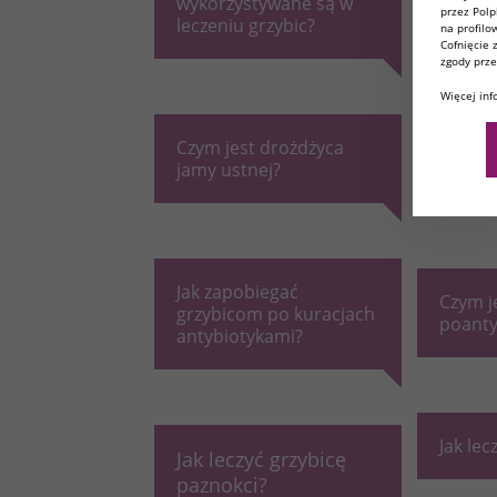
wykorzystywane są w
(kandy
przez Polp
leczeniu grzybic?
na profilo
Cofnięcie
zgody prze
Więcej in
Jakie 
Czym jest drożdżyca
czynni
jamy ustnej?
rozwo
Jak zapobiegać
Czym j
grzybicom po kuracjach
poanty
antybiotykami?
Jak lec
Jak leczyć grzybicę
paznokci?