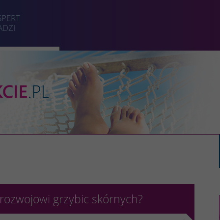
SPERT
ADZI
e rozwojowi grzybic skórnych?