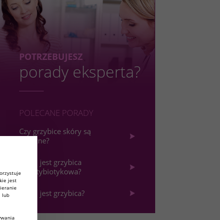
POTRZEBUJESZ
porady eksperta?
POLECANE PORADY
Czy grzybice skóry są
zakaźne?
Czym jest grzybica
poantybiotykowa?
orzystuje
kie jest
ieranie
Czym jest grzybica?
 lub
ywania