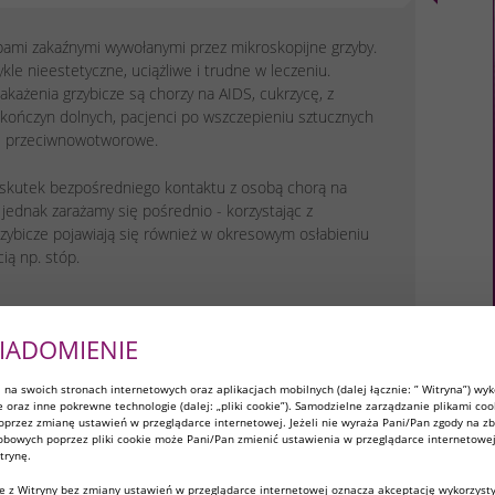
bami zakaźnymi wywołanymi przez mikroskopijne grzyby.
le nieestetyczne, uciążliwe i trudne w leczeniu.
zakażenia grzybicze są chorzy na AIDS, cukrzycę, z
 kończyn dolnych, pacjenci po wszczepieniu sztucznych
ki przeciwnowotworowe.
 skutek bezpośredniego kontaktu z osobą chorą na
 jednak zarażamy się pośrednio - korzystając z
rzybicze pojawiają się również w okresowym osłabieniu
ią np. stóp.
IADOMIENIE
na swoich stronach internetowych oraz aplikacjach mobilnych (dalej łącznie: ” Witryna”) wyk
ie oraz inne pokrewne technologie (dalej: „pliki cookie”). Samodzielne zarządzanie plikami coo
przez zmianę ustawień w przeglądarce internetowej. Jeżeli nie wyraża Pani/Pan zgody na zb
bowych poprzez pliki cookie może Pani/Pan zmienić ustawienia w przeglądarce internetowej
trynę.
zy się drożdzyce
Jakie są objawy
e z Witryny bez zmiany ustawień w przeglądarce internetowej oznacza akceptację wykorzyst